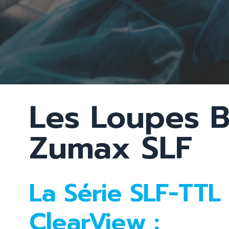
Stylo d’Anesthési
Les Loupes B
Zumax SLF
La Série SLF-TTL
ClearView :