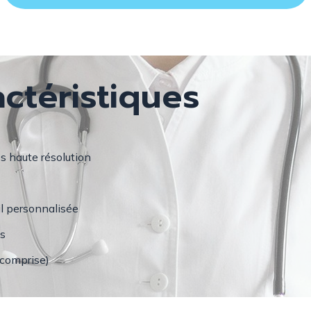
actéristiques
s haute résolution
il personnalisée
s
 comprise)