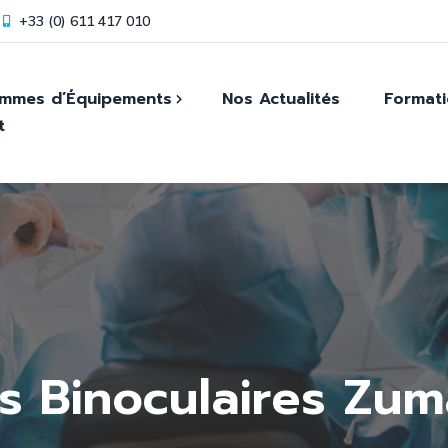
+33 (0) 611 417 010
mmes d’Équipements
Nos Actualités
Format
t
isseurs
ie
es &
s Binoculaires Zum
atoires
que 3D
0X