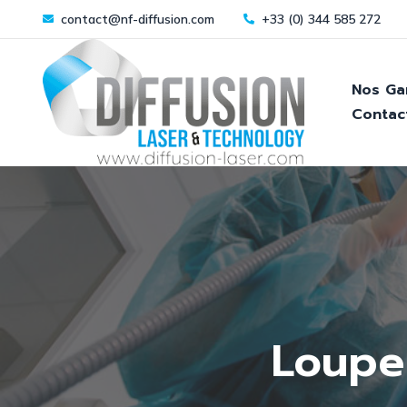
contact@nf-diffusion.com
+33 (0) 344 585 272
Nos Ga
Contac
Détartreurs et Pol
Gamme Endodont
Gamme Lasers
Loupes Binoculair
Éclairage
Loupe
Microscopes Opér
Casque Ergonomi
ArtComVision 30